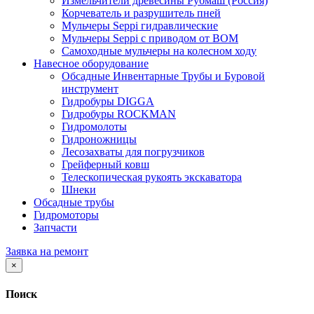
Измельчители древесины Рубмаш (Россия)
Корчеватель и разрушитель пней
Мульчеры Seppi гидравлические
Мульчеры Seppi с приводом от ВОМ
Самоходные мульчеры на колесном ходу
Навесное оборудование
Обсадные Инвентарные Трубы и Буровой
инструмент
Гидробуры DIGGA
Гидробуры ROCKMAN
Гидромолоты
Гидроножницы
Лесозахваты для погрузчиков
Грейферный ковш
Телескопическая рукоять экскаватора
Шнеки
Обсадные трубы
Гидромоторы
Запчасти
Заявка на ремонт
×
Поиск