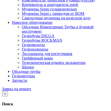
Измельчители древесины Рубмаш (Россия)
Корчеватель и разрушитель пней
Мульчеры Seppi гидравлические
Мульчеры Seppi с приводом от ВОМ
Самоходные мульчеры на колесном ходу
Навесное оборудование
Обсадные Инвентарные Трубы и Буровой
инструмент
Гидробуры DIGGA
Гидробуры ROCKMAN
Гидромолоты
Гидроножницы
Лесозахваты для погрузчиков
Грейферный ковш
Телескопическая рукоять экскаватора
Шнеки
Обсадные трубы
Гидромоторы
Запчасти
Заявка на ремонт
×
Поиск