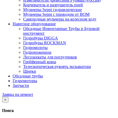
Измельчители древесины Рубмаш (Россия)
Корчеватель и разрушитель пней
Мульчеры Seppi гидравлические
Мульчеры Seppi с приводом от ВОМ
Самоходные мульчеры на колесном ходу
Навесное оборудование
Обсадные Инвентарные Трубы и Буровой
инструмент
Гидробуры DIGGA
Гидробуры ROCKMAN
Гидромолоты
Гидроножницы
Лесозахваты для погрузчиков
Грейферный ковш
Телескопическая рукоять экскаватора
Шнеки
Обсадные трубы
Гидромоторы
Запчасти
Заявка на ремонт
×
Поиск