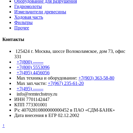
Оборудование для разрушения
Гидромолоты
Измельчители древесины
Ходовая часть
Фильтры
Прочее
Контакты
125424 г. Москва, шоссе Волоколамское, дом 73, офис
331
+7(800) -------
+7(800) 5553096
+7(495) 4456056
Max техника и оборудование:
+7(903) 363-58-80
Max зап.части:
+7(967) 235-61-20
+7(495) -------
info@remtechstroy.ru
ИНН 7701142447
КПП 773301001
Р\с 40702810800000000452 в ПАО «СДМ-БАНК»
Дата внесения в ЕГР 02.12.2002
↑