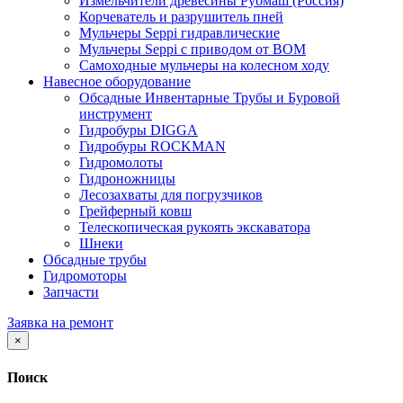
Измельчители древесины Рубмаш (Россия)
Корчеватель и разрушитель пней
Мульчеры Seppi гидравлические
Мульчеры Seppi с приводом от ВОМ
Самоходные мульчеры на колесном ходу
Навесное оборудование
Обсадные Инвентарные Трубы и Буровой
инструмент
Гидробуры DIGGA
Гидробуры ROCKMAN
Гидромолоты
Гидроножницы
Лесозахваты для погрузчиков
Грейферный ковш
Телескопическая рукоять экскаватора
Шнеки
Обсадные трубы
Гидромоторы
Запчасти
Заявка на ремонт
×
Поиск