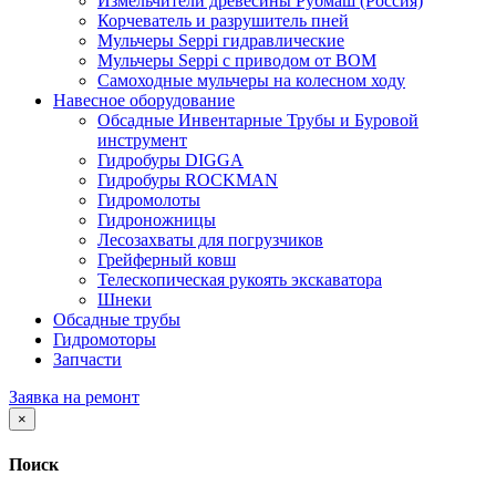
Измельчители древесины Рубмаш (Россия)
Корчеватель и разрушитель пней
Мульчеры Seppi гидравлические
Мульчеры Seppi с приводом от ВОМ
Самоходные мульчеры на колесном ходу
Навесное оборудование
Обсадные Инвентарные Трубы и Буровой
инструмент
Гидробуры DIGGA
Гидробуры ROCKMAN
Гидромолоты
Гидроножницы
Лесозахваты для погрузчиков
Грейферный ковш
Телескопическая рукоять экскаватора
Шнеки
Обсадные трубы
Гидромоторы
Запчасти
Заявка на ремонт
×
Поиск