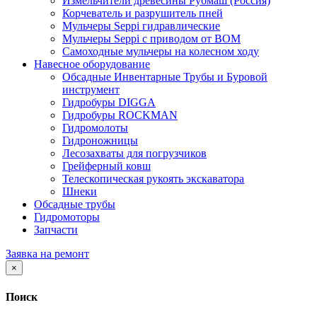
Измельчители древесины Рубмаш (Россия)
Корчеватель и разрушитель пней
Мульчеры Seppi гидравлические
Мульчеры Seppi с приводом от ВОМ
Самоходные мульчеры на колесном ходу
Навесное оборудование
Обсадные Инвентарные Трубы и Буровой
инструмент
Гидробуры DIGGA
Гидробуры ROCKMAN
Гидромолоты
Гидроножницы
Лесозахваты для погрузчиков
Грейферный ковш
Телескопическая рукоять экскаватора
Шнеки
Обсадные трубы
Гидромоторы
Запчасти
Заявка на ремонт
×
Поиск