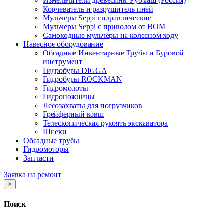
Измельчители древесины Рубмаш (Россия)
Корчеватель и разрушитель пней
Мульчеры Seppi гидравлические
Мульчеры Seppi с приводом от ВОМ
Самоходные мульчеры на колесном ходу
Навесное оборудование
Обсадные Инвентарные Трубы и Буровой
инструмент
Гидробуры DIGGA
Гидробуры ROCKMAN
Гидромолоты
Гидроножницы
Лесозахваты для погрузчиков
Грейферный ковш
Телескопическая рукоять экскаватора
Шнеки
Обсадные трубы
Гидромоторы
Запчасти
Заявка на ремонт
×
Поиск