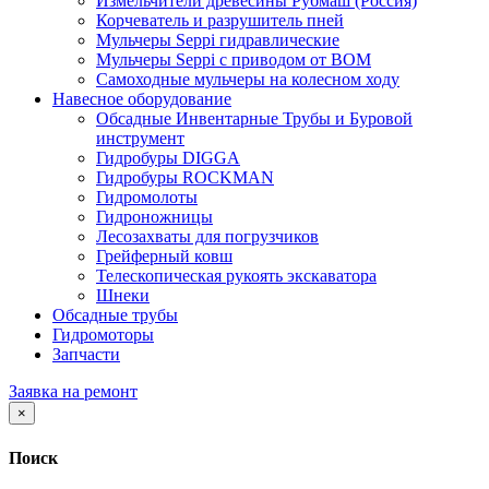
Измельчители древесины Рубмаш (Россия)
Корчеватель и разрушитель пней
Мульчеры Seppi гидравлические
Мульчеры Seppi с приводом от ВОМ
Самоходные мульчеры на колесном ходу
Навесное оборудование
Обсадные Инвентарные Трубы и Буровой
инструмент
Гидробуры DIGGA
Гидробуры ROCKMAN
Гидромолоты
Гидроножницы
Лесозахваты для погрузчиков
Грейферный ковш
Телескопическая рукоять экскаватора
Шнеки
Обсадные трубы
Гидромоторы
Запчасти
Заявка на ремонт
×
Поиск