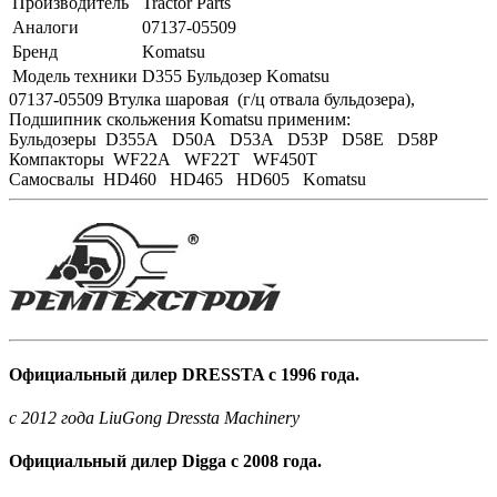
Производитель
Tractor Parts
Аналоги
07137-05509
Бренд
Komatsu
Модель техники
D355 Бульдозер Komatsu
07137-05509 Втулка шаровая (г/ц отвала бульдозера),
Подшипник скольжения Komatsu применим:
Бульдозеры D355A D50A D53A D53P D58E D58P
Компакторы WF22A WF22T WF450T
Самосвалы HD460 HD465 HD605 Komatsu
Официальный дилер DRESSTA с 1996 года.
c 2012 года LiuGong Dressta Machinery
Официальный дилер Digga с 2008 года.