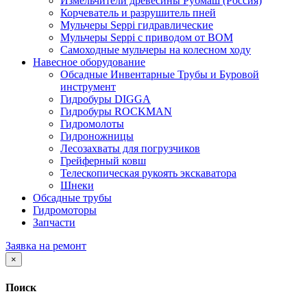
Измельчители древесины Рубмаш (Россия)
Корчеватель и разрушитель пней
Мульчеры Seppi гидравлические
Мульчеры Seppi с приводом от ВОМ
Самоходные мульчеры на колесном ходу
Навесное оборудование
Обсадные Инвентарные Трубы и Буровой
инструмент
Гидробуры DIGGA
Гидробуры ROCKMAN
Гидромолоты
Гидроножницы
Лесозахваты для погрузчиков
Грейферный ковш
Телескопическая рукоять экскаватора
Шнеки
Обсадные трубы
Гидромоторы
Запчасти
Заявка на ремонт
×
Поиск