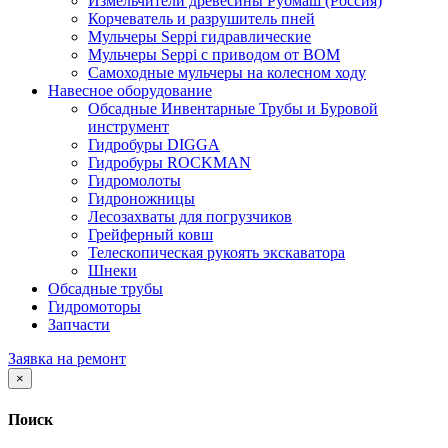
Измельчители древесины Рубмаш (Россия)
Корчеватель и разрушитель пней
Мульчеры Seppi гидравлические
Мульчеры Seppi с приводом от ВОМ
Самоходные мульчеры на колесном ходу
Навесное оборудование
Обсадные Инвентарные Трубы и Буровой
инструмент
Гидробуры DIGGA
Гидробуры ROCKMAN
Гидромолоты
Гидроножницы
Лесозахваты для погрузчиков
Грейферный ковш
Телескопическая рукоять экскаватора
Шнеки
Обсадные трубы
Гидромоторы
Запчасти
Заявка на ремонт
×
Поиск