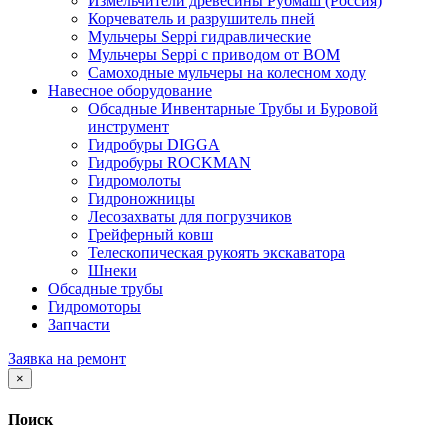
Измельчители древесины Рубмаш (Россия)
Корчеватель и разрушитель пней
Мульчеры Seppi гидравлические
Мульчеры Seppi с приводом от ВОМ
Самоходные мульчеры на колесном ходу
Навесное оборудование
Обсадные Инвентарные Трубы и Буровой
инструмент
Гидробуры DIGGA
Гидробуры ROCKMAN
Гидромолоты
Гидроножницы
Лесозахваты для погрузчиков
Грейферный ковш
Телескопическая рукоять экскаватора
Шнеки
Обсадные трубы
Гидромоторы
Запчасти
Заявка на ремонт
×
Поиск