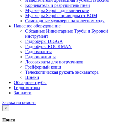
Измельчители древесины Рубмаш (Россия)
Корчеватель и разрушитель пней
Мульчеры Seppi гидравлические
Мульчеры Seppi с приводом от ВОМ
Самоходные мульчеры на колесном ходу
Навесное оборудование
Обсадные Инвентарные Трубы и Буровой
инструмент
Гидробуры DIGGA
Гидробуры ROCKMAN
Гидромолоты
Гидроножницы
Лесозахваты для погрузчиков
Грейферный ковш
Телескопическая рукоять экскаватора
Шнеки
Обсадные трубы
Гидромоторы
Запчасти
Заявка на ремонт
×
Поиск