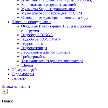
Измельчители древесины Рубмаш (Россия)
Корчеватель и разрушитель пней
Мульчеры Seppi гидравлические
Мульчеры Seppi с приводом от ВОМ
Самоходные мульчеры на колесном ходу
Навесное оборудование
Обсадные Инвентарные Трубы и Буровой
инструмент
Гидробуры DIGGA
Гидробуры ROCKMAN
Гидромолоты
Гидроножницы
Лесозахваты для погрузчиков
Грейферный ковш
Телескопическая рукоять экскаватора
Шнеки
Обсадные трубы
Гидромоторы
Запчасти
Заявка на ремонт
×
Поиск