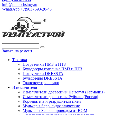
info@remtechstroy.ru
WhatsApp +7(903) 593-20-45
Заявка на ремонт
Техника
Погрузчики ПМЗ и ПТЗ
Бульдозеры колесные ПМЗ и ПТЗ
Погрузчики DRESSTA
Бульдозеры DRESSTA
Транспортировщики
Измельчители
Измельчители древесины Heizomat (Германия)
Измельчители древесины Рубмаш (Россия)
Корчеватель и разрушитель пней
Мульчеры Seppi гидравлические
Мульчеры Seppi с приводом от ВОМ