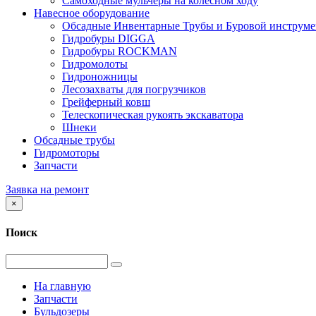
Самоходные мульчеры на колесном ходу
Навесное оборудование
Обсадные Инвентарные Трубы и Буровой инструме
Гидробуры DIGGA
Гидробуры ROCKMAN
Гидромолоты
Гидроножницы
Лесозахваты для погрузчиков
Грейферный ковш
Телескопическая рукоять экскаватора
Шнеки
Обсадные трубы
Гидромоторы
Запчасти
Заявка на ремонт
×
Поиск
На главную
Запчасти
Бульдозеры