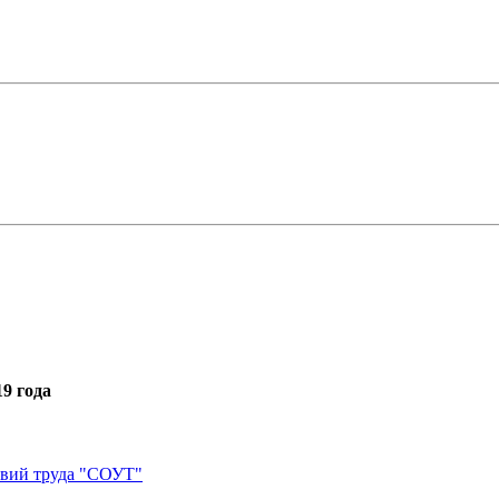
9 года
овий труда "СОУТ"