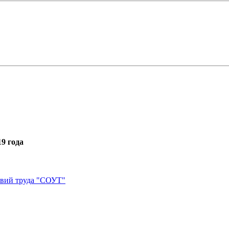
9 года
овий труда "СОУТ"