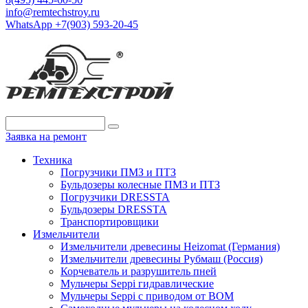
info@remtechstroy.ru
WhatsApp +7(903) 593-20-45
Заявка на ремонт
Техника
Погрузчики ПМЗ и ПТЗ
Бульдозеры колесные ПМЗ и ПТЗ
Погрузчики DRESSTA
Бульдозеры DRESSTA
Транспортировщики
Измельчители
Измельчители древесины Heizomat (Германия)
Измельчители древесины Рубмаш (Россия)
Корчеватель и разрушитель пней
Мульчеры Seppi гидравлические
Мульчеры Seppi с приводом от ВОМ