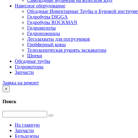
Самоходные мульчеры на колесном ходу
Навесное оборудование
Обсадные Инвентарные Трубы и Буровой инструме
Гидробуры DIGGA
Гидробуры ROCKMAN
Гидромолоты
Гидроножницы
Лесозахваты для погрузчиков
Грейферный ковш
Телескопическая рукоять экскаватора
Шнеки
Обсадные трубы
Гидромоторы
Запчасти
Заявка на ремонт
×
Поиск
На главную
Запчасти
Бульдозеры