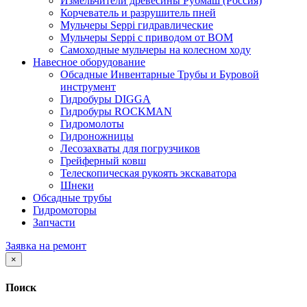
Измельчители древесины Рубмаш (Россия)
Корчеватель и разрушитель пней
Мульчеры Seppi гидравлические
Мульчеры Seppi с приводом от ВОМ
Самоходные мульчеры на колесном ходу
Навесное оборудование
Обсадные Инвентарные Трубы и Буровой
инструмент
Гидробуры DIGGA
Гидробуры ROCKMAN
Гидромолоты
Гидроножницы
Лесозахваты для погрузчиков
Грейферный ковш
Телескопическая рукоять экскаватора
Шнеки
Обсадные трубы
Гидромоторы
Запчасти
Заявка на ремонт
×
Поиск