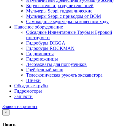
Измельчители древесины Рубмаш (Россия)
Корчеватель и разрушитель пней
Мульчеры Seppi гидравлические
Мульчеры Seppi с приводом от ВОМ
Самоходные мульчеры на колесном ходу
Навесное оборудование
Обсадные Инвентарные Трубы и Буровой
инструмент
Гидробуры DIGGA
Гидробуры ROCKMAN
Гидромолоты
Гидроножницы
Лесозахваты для погрузчиков
Грейферный ковш
Телескопическая рукоять экскаватора
Шнеки
Обсадные трубы
Гидромоторы
Запчасти
Заявка на ремонт
×
Поиск