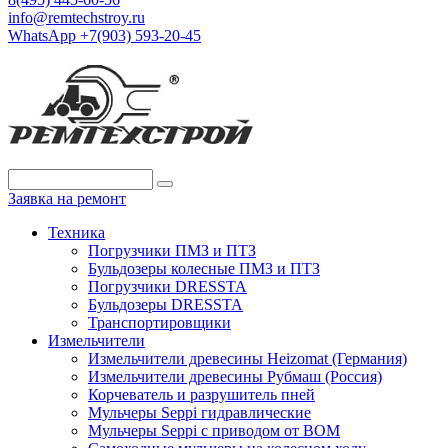
info@remtechstroy.ru
WhatsApp +7(903) 593-20-45
Заявка на ремонт
Техника
Погрузчики ПМЗ и ПТЗ
Бульдозеры колесные ПМЗ и ПТЗ
Погрузчики DRESSTA
Бульдозеры DRESSTA
Транспортировщики
Измельчители
Измельчители древесины Heizomat (Германия)
Измельчители древесины Рубмаш (Россия)
Корчеватель и разрушитель пней
Мульчеры Seppi гидравлические
Мульчеры Seppi с приводом от ВОМ