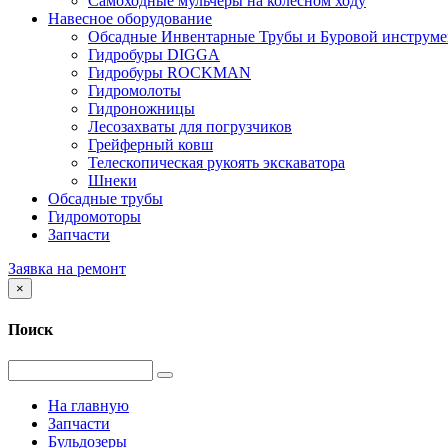
Самоходные мульчеры на колесном ходу
Навесное оборудование
Обсадные Инвентарные Трубы и Буровой инструме
Гидробуры DIGGA
Гидробуры ROCKMAN
Гидромолоты
Гидроножницы
Лесозахваты для погрузчиков
Грейферный ковш
Телескопическая рукоять экскаватора
Шнеки
Обсадные трубы
Гидромоторы
Запчасти
Заявка на ремонт
×
Поиск
На главную
Запчасти
Бульдозеры