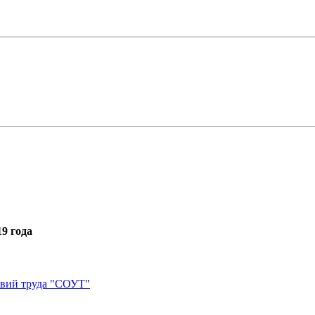
9 года
овий труда "СОУТ"