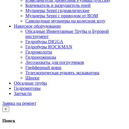
Измельчители древесины Рубмаш (Россия)
Корчеватель и разрушитель пней
Мульчеры Seppi гидравлические
Мульчеры Seppi с приводом от ВОМ
Самоходные мульчеры на колесном ходу
Навесное оборудование
Обсадные Инвентарные Трубы и Буровой
инструмент
Гидробуры DIGGA
Гидробуры ROCKMAN
Гидромолоты
Гидроножницы
Лесозахваты для погрузчиков
Грейферный ковш
Телескопическая рукоять экскаватора
Шнеки
Обсадные трубы
Гидромоторы
Запчасти
Заявка на ремонт
×
Поиск