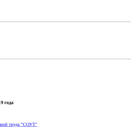
9 года
овий труда "СОУТ"