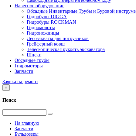
Самоходные мульчеры на колесном ходу
Навесное оборудование
Обсадные Инвентарные Трубы и Буровой инструме
Гидробуры DIGGA
Гидробуры ROCKMAN
Гидромолоты
Гидроножницы
Лесозахваты для погрузчиков
Грейферный ковш
Телескопическая рукоять экскаватора
Шнеки
Обсадные трубы
Гидромоторы
Запчасти
Заявка на ремонт
×
Поиск
На главную
Запчасти
Бульдозеры