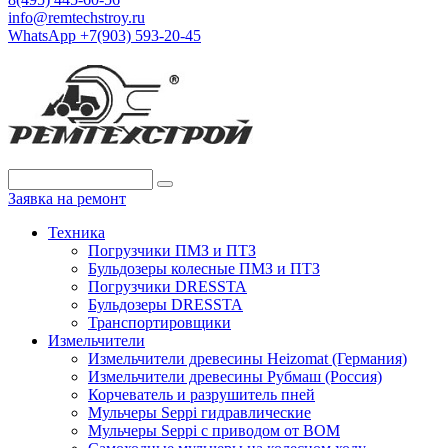
info@remtechstroy.ru
WhatsApp +7(903) 593-20-45
Заявка на ремонт
Техника
Погрузчики ПМЗ и ПТЗ
Бульдозеры колесные ПМЗ и ПТЗ
Погрузчики DRESSTA
Бульдозеры DRESSTA
Транспортировщики
Измельчители
Измельчители древесины Heizomat (Германия)
Измельчители древесины Рубмаш (Россия)
Корчеватель и разрушитель пней
Мульчеры Seppi гидравлические
Мульчеры Seppi с приводом от ВОМ