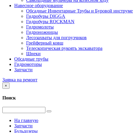
Самоходные мульчеры на колесном ходу
Навесное оборудование
Обсадные Инвентарные Трубы и Буровой инструме
Гидробуры DIGGA
Гидробуры ROCKMAN
Гидромолоты
Гидроножницы
Лесозахваты для погрузчиков
Грейферный ковш
Телескопическая рукоять экскаватора
Шнеки
Обсадные трубы
Гидромоторы
Запчасти
Заявка на ремонт
×
Поиск
На главную
Запчасти
Бульдозеры