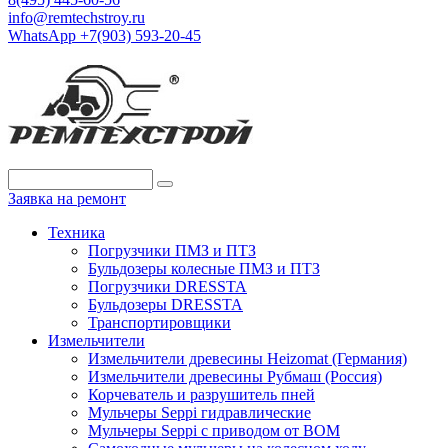
info@remtechstroy.ru
WhatsApp +7(903) 593-20-45
Заявка на ремонт
Техника
Погрузчики ПМЗ и ПТЗ
Бульдозеры колесные ПМЗ и ПТЗ
Погрузчики DRESSTA
Бульдозеры DRESSTA
Транспортировщики
Измельчители
Измельчители древесины Heizomat (Германия)
Измельчители древесины Рубмаш (Россия)
Корчеватель и разрушитель пней
Мульчеры Seppi гидравлические
Мульчеры Seppi с приводом от ВОМ