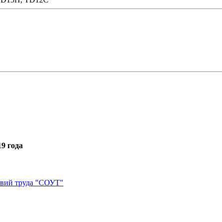
9 года
овий труда "СОУТ"