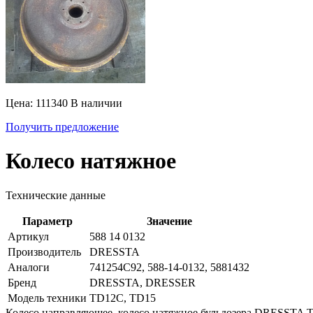
Цена: 111340
В наличии
Получить предложение
Колесо натяжное
Технические данные
Параметр
Значение
Артикул
588 14 0132
Производитель
DRESSTA
Аналоги
741254C92, 588-14-0132, 5881432
Бренд
DRESSTA, DRESSER
Модель техники
TD12C, TD15
Колесо направляющее, колесо натяжное бульдозера DRESSTA