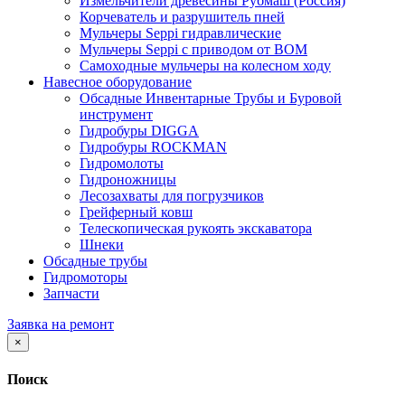
Измельчители древесины Рубмаш (Россия)
Корчеватель и разрушитель пней
Мульчеры Seppi гидравлические
Мульчеры Seppi с приводом от ВОМ
Самоходные мульчеры на колесном ходу
Навесное оборудование
Обсадные Инвентарные Трубы и Буровой
инструмент
Гидробуры DIGGA
Гидробуры ROCKMAN
Гидромолоты
Гидроножницы
Лесозахваты для погрузчиков
Грейферный ковш
Телескопическая рукоять экскаватора
Шнеки
Обсадные трубы
Гидромоторы
Запчасти
Заявка на ремонт
×
Поиск