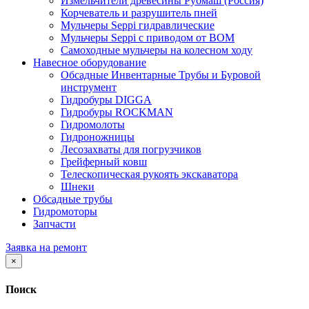
Измельчители древесины Рубмаш (Россия)
Корчеватель и разрушитель пней
Мульчеры Seppi гидравлические
Мульчеры Seppi с приводом от ВОМ
Самоходные мульчеры на колесном ходу
Навесное оборудование
Обсадные Инвентарные Трубы и Буровой
инструмент
Гидробуры DIGGA
Гидробуры ROCKMAN
Гидромолоты
Гидроножницы
Лесозахваты для погрузчиков
Грейферный ковш
Телескопическая рукоять экскаватора
Шнеки
Обсадные трубы
Гидромоторы
Запчасти
Заявка на ремонт
×
Поиск