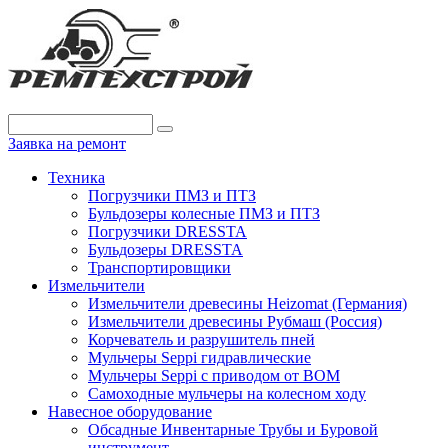
Заявка на ремонт
Техника
Погрузчики ПМЗ и ПТЗ
Бульдозеры колесные ПМЗ и ПТЗ
Погрузчики DRESSTA
Бульдозеры DRESSTA
Транспортировщики
Измельчители
Измельчители древесины Heizomat (Германия)
Измельчители древесины Рубмаш (Россия)
Корчеватель и разрушитель пней
Мульчеры Seppi гидравлические
Мульчеры Seppi с приводом от ВОМ
Самоходные мульчеры на колесном ходу
Навесное оборудование
Обсадные Инвентарные Трубы и Буровой
инструмент