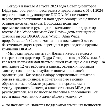
Сегодня в начале Августа 2023 года Совет директоров
Digga распространил пресс-релиз о предстоящих с 01.01.2024
перестановках в руководстве DIGGA. Мы не станем
переводить поступившее в наш адрес сообщение целиком и
остановимся на главном. Продолжая политику
преемственности в руководстве компании пост директора
вместо Alan Wade занимает Zoe Devis – дочь легендарной
хозяйки завода DIGGA Suizi Wright. Alan Wade,
проработавший 35 лет в компании и последние 5 лет ее
бессменным директором переходит в руководство группы
компаний DIGGA.
«Мы рады представить Зои Дэвис в качестве нового
генерального директора Digga Group с 1 января 2024 года. Зои
является неотъемлемой частью нашей команды с 2011 года. За
последние 12 лет работала в разных отделах и проявила
заинтересованность и глубокое понимание нашей
организации. Благодаря набору современных навыков и
опыта в нашем бизнесе, в сочетании с ее высшим
образованием в области управления персоналом и
международного бизнеса, а также степенью MBA для
руководителей, мы полностью уверены в способности Зои
вести нашу компанию к дальнейшему успеху…»
«Это назначение является поддержкой семейных ценностей