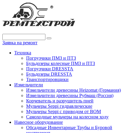
Заявка на ремонт
Техника
Погрузчики ПМЗ и ПТЗ
Бульдозеры колесные ПМЗ и ПТЗ
Погрузчики DRESSTA
Бульдозеры DRESSTA
Транспортировщики
Измельчители
Измельчители древесины Heizomat (Германия)
Измельчители древесины Рубмаш (Россия)
Корчеватель и разрушитель пней
Мульчеры Seppi гидравлические
Мульчеры Seppi с приводом от ВОМ
Самоходные мульчеры на колесном ходу
Навесное оборудование
Обсадные Инвентарные Трубы и Буровой
инструмент