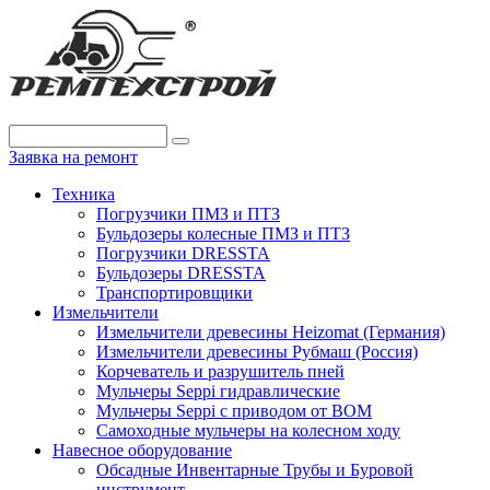
Заявка на ремонт
Техника
Погрузчики ПМЗ и ПТЗ
Бульдозеры колесные ПМЗ и ПТЗ
Погрузчики DRESSTA
Бульдозеры DRESSTA
Транспортировщики
Измельчители
Измельчители древесины Heizomat (Германия)
Измельчители древесины Рубмаш (Россия)
Корчеватель и разрушитель пней
Мульчеры Seppi гидравлические
Мульчеры Seppi с приводом от ВОМ
Самоходные мульчеры на колесном ходу
Навесное оборудование
Обсадные Инвентарные Трубы и Буровой
инструмент