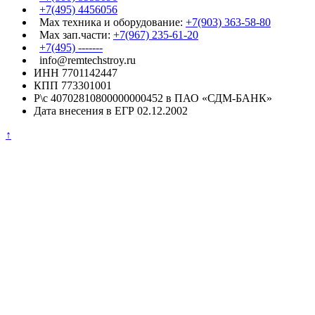
+7(495) 4456056
Max техника и оборудование:
+7(903) 363-58-80
Max зап.части:
+7(967) 235-61-20
+7(495) -------
info@remtechstroy.ru
ИНН 7701142447
КПП 773301001
Р\с 40702810800000000452 в ПАО «СДМ-БАНК»
Дата внесения в ЕГР 02.12.2002
↑