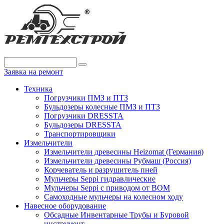
Заявка на ремонт
Техника
Погрузчики ПМЗ и ПТЗ
Бульдозеры колесные ПМЗ и ПТЗ
Погрузчики DRESSTA
Бульдозеры DRESSTA
Транспортировщики
Измельчители
Измельчители древесины Heizomat (Германия)
Измельчители древесины Рубмаш (Россия)
Корчеватель и разрушитель пней
Мульчеры Seppi гидравлические
Мульчеры Seppi с приводом от ВОМ
Самоходные мульчеры на колесном ходу
Навесное оборудование
Обсадные Инвентарные Трубы и Буровой
инструмент