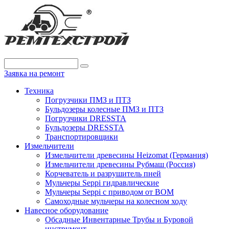
Заявка на ремонт
Техника
Погрузчики ПМЗ и ПТЗ
Бульдозеры колесные ПМЗ и ПТЗ
Погрузчики DRESSTA
Бульдозеры DRESSTA
Транспортировщики
Измельчители
Измельчители древесины Heizomat (Германия)
Измельчители древесины Рубмаш (Россия)
Корчеватель и разрушитель пней
Мульчеры Seppi гидравлические
Мульчеры Seppi с приводом от ВОМ
Самоходные мульчеры на колесном ходу
Навесное оборудование
Обсадные Инвентарные Трубы и Буровой
инструмент