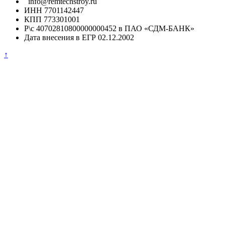
info@remtechstroy.ru
ИНН 7701142447
КПП 773301001
Р\с 40702810800000000452 в ПАО «СДМ-БАНК»
Дата внесения в ЕГР 02.12.2002
↑