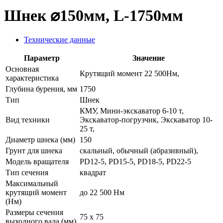
Шнек ⌀150мм, L-1750мм
Технические данные
Параметр
Значение
Основная
Крутящий момент 22 500Нм,
характеристика
Глубина бурения, мм
1750
Тип
Шнек
КМУ, Мини-экскаватор 6-10 т,
Вид техники
Экскаватор-погрузчик, Экскаватор 10-
25 т,
Диаметр шнека (мм)
150
Грунт для шнека
скальный, обычный (абразивный),
Модель вращателя
PD12-5, PD15-5, PD18-5, PD22-5
Тип сечения
квадрат
Максимальный
крутящий момент
до 22 500 Нм
(Нм)
Размеры сечения
75 х 75
выходного вала (мм)