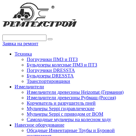
Заявка на ремонт
Техника
Погрузчики ПМЗ и ПТЗ
Бульдозеры колесные ПМЗ и ПТЗ
Погрузчики DRESSTA
Бульдозеры DRESSTA
Транспортировщики
Измельчители
Измельчители древесины Heizomat (Германия)
Измельчители древесины Рубмаш (Россия)
Корчеватель и разрушитель пней
Мульчеры Seppi гидравлические
Мульчеры Seppi с приводом от ВОМ
Самоходные мульчеры на колесном ходу
Навесное оборудование
Обсадные Инвентарные Трубы и Буровой
инструмент