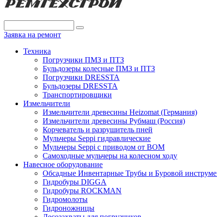
Заявка на ремонт
Техника
Погрузчики ПМЗ и ПТЗ
Бульдозеры колесные ПМЗ и ПТЗ
Погрузчики DRESSTA
Бульдозеры DRESSTA
Транспортировщики
Измельчители
Измельчители древесины Heizomat (Германия)
Измельчители древесины Рубмаш (Россия)
Корчеватель и разрушитель пней
Мульчеры Seppi гидравлические
Мульчеры Seppi с приводом от ВОМ
Самоходные мульчеры на колесном ходу
Навесное оборудование
Обсадные Инвентарные Трубы и Буровой инструме
Гидробуры DIGGA
Гидробуры ROCKMAN
Гидромолоты
Гидроножницы
Лесозахваты для погрузчиков