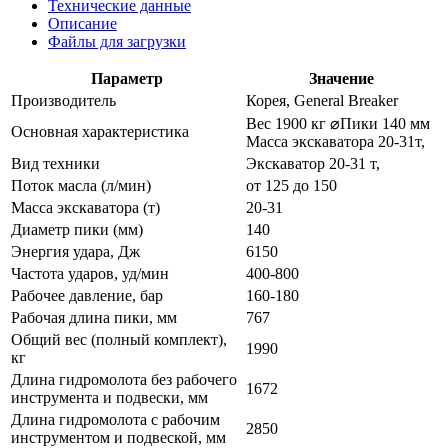
Технические данные
Описание
Файлы для загрузки
Параметр
Значение
Производитель
Корея, General Breaker
Вес 1900 кг ⌀Пики 140 мм
Основная характеристика
Масса экскаватора 20-31т,
Вид техники
Экскаватор 20-31 т,
Поток масла (л/мин)
от 125 до 150
Масса экскаватора (т)
20-31
Диаметр пики (мм)
140
Энергия удара, Дж
6150
Частота ударов, уд/мин
400-800
Рабочее давление, бар
160-180
Рабочая длина пики, мм
767
Общий вес (полный комплект),
1990
кг
Длина гидромолота без рабочего
1672
инструмента и подвески, мм
Длина гидромолота c рабочим
2850
инструментом и подвеской, мм