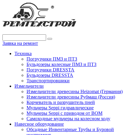
Заявка на ремонт
Техника
Погрузчики ПМЗ и ПТЗ
Бульдозеры колесные ПМЗ и ПТЗ
Погрузчики DRESSTA
Бульдозеры DRESSTA
Транспортировщики
Измельчители
Измельчители древесины Heizomat (Германия)
Измельчители древесины Рубмаш (Россия)
Корчеватель и разрушитель пней
Мульчеры Seppi гидравлические
Мульчеры Seppi с приводом от ВОМ
Самоходные мульчеры на колесном ходу
Навесное оборудование
Обсадные Инвентарные Трубы и Буровой
инструмент