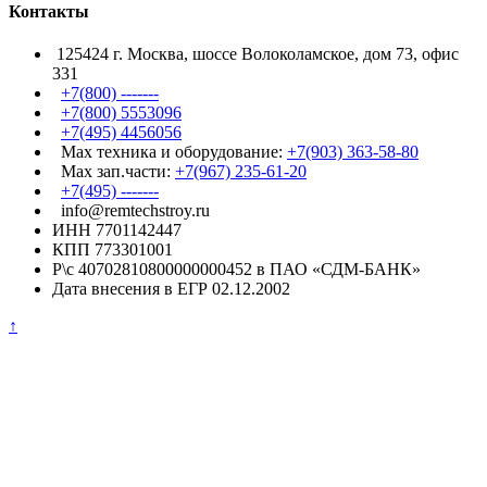
Контакты
125424 г. Москва, шоссе Волоколамское, дом 73, офис
331
+7(800) -------
+7(800) 5553096
+7(495) 4456056
Max техника и оборудование:
+7(903) 363-58-80
Max зап.части:
+7(967) 235-61-20
+7(495) -------
info@remtechstroy.ru
ИНН 7701142447
КПП 773301001
Р\с 40702810800000000452 в ПАО «СДМ-БАНК»
Дата внесения в ЕГР 02.12.2002
↑