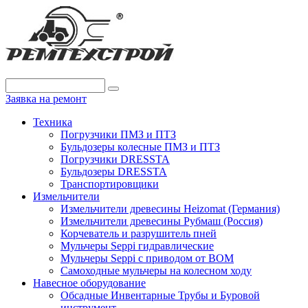
Заявка на ремонт
Техника
Погрузчики ПМЗ и ПТЗ
Бульдозеры колесные ПМЗ и ПТЗ
Погрузчики DRESSTA
Бульдозеры DRESSTA
Транспортировщики
Измельчители
Измельчители древесины Heizomat (Германия)
Измельчители древесины Рубмаш (Россия)
Корчеватель и разрушитель пней
Мульчеры Seppi гидравлические
Мульчеры Seppi с приводом от ВОМ
Самоходные мульчеры на колесном ходу
Навесное оборудование
Обсадные Инвентарные Трубы и Буровой
инструмент