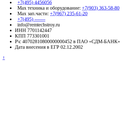
+7(495) 4456056
Max техника и оборудование:
+7(903) 363-58-80
Max зап.части:
+7(967) 235-61-20
+7(495) -------
info@remtechstroy.ru
ИНН 7701142447
КПП 773301001
Р\с 40702810800000000452 в ПАО «СДМ-БАНК»
Дата внесения в ЕГР 02.12.2002
↑