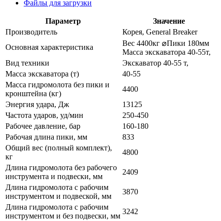
Файлы для загрузки
Параметр
Значение
Производитель
Корея, General Breaker
Вес 4400кг ⌀Пики 180мм
Основная характеристика
Масса экскаватора 40-55т,
Вид техники
Экскаватор 40-55 т,
Масса экскаватора (т)
40-55
Масса гидромолота без пики и
4400
кронштейна (кг)
Энергия удара, Дж
13125
Частота ударов, уд/мин
250-450
Рабочее давление, бар
160-180
Рабочая длина пики, мм
833
Общий вес (полный комплект),
4800
кг
Длина гидромолота без рабочего
2409
инструмента и подвески, мм
Длина гидромолота c рабочим
3870
инструментом и подвеской, мм
Длина гидромолота с рабочим
3242
инструментом и без подвески, мм