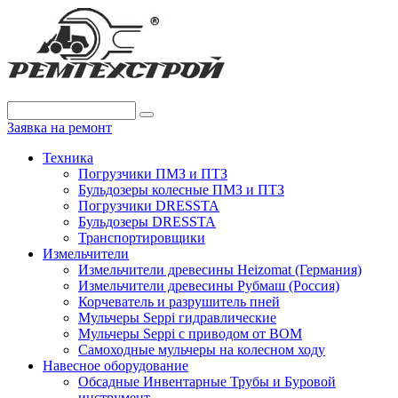
Заявка на ремонт
Техника
Погрузчики ПМЗ и ПТЗ
Бульдозеры колесные ПМЗ и ПТЗ
Погрузчики DRESSTA
Бульдозеры DRESSTA
Транспортировщики
Измельчители
Измельчители древесины Heizomat (Германия)
Измельчители древесины Рубмаш (Россия)
Корчеватель и разрушитель пней
Мульчеры Seppi гидравлические
Мульчеры Seppi с приводом от ВОМ
Самоходные мульчеры на колесном ходу
Навесное оборудование
Обсадные Инвентарные Трубы и Буровой
инструмент