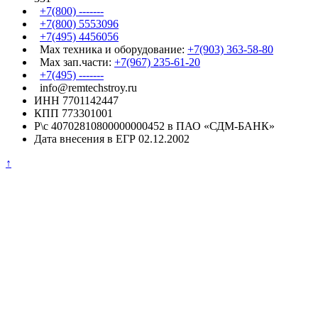
+7(800) -------
+7(800) 5553096
+7(495) 4456056
Max техника и оборудование:
+7(903) 363-58-80
Max зап.части:
+7(967) 235-61-20
+7(495) -------
info@remtechstroy.ru
ИНН 7701142447
КПП 773301001
Р\с 40702810800000000452 в ПАО «СДМ-БАНК»
Дата внесения в ЕГР 02.12.2002
↑